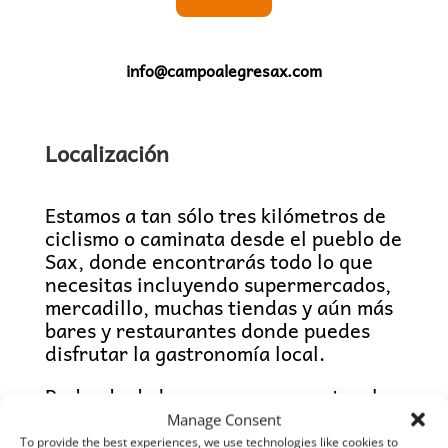
info@campoalegresax.com
Localización
Estamos a tan sólo tres kilómetros de
ciclismo o caminata desde el pueblo de
Sax, donde encontrarás todo lo que
necesitas incluyendo supermercados,
mercadillo, muchas tiendas y aún más
bares y restaurantes donde puedes
disfrutar la gastronomía local.
Rodeado de hermosas zonas naturales
tales como la famosa zona protegida
Manage Consent
de Xorret del Cati, las sierras de
To provide the best experiences, we use technologies like cookies to