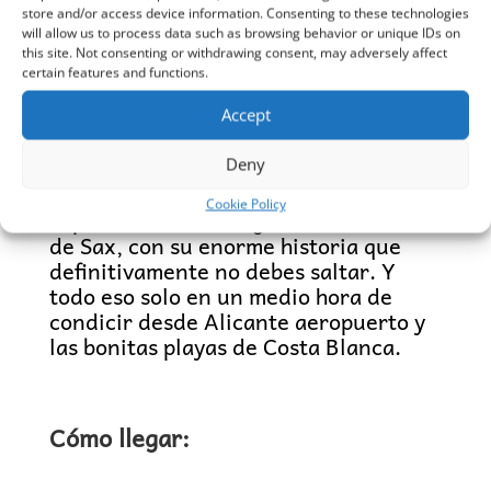
Salinas, el baño de barro natural
store and/or access device information. Consenting to these technologies
will allow us to process data such as browsing behavior or unique IDs on
Lloma Badada y aún más cerca la
this site. Not consenting or withdrawing consent, may adversely affect
Camara y las Cabreras donde puede ir
certain features and functions.
con bici o caminar horas por horas y
disfrutar de todo la belleza que la
Accept
naturaleza tiene para ofrecer. Una
visita a el área protegida de recrea El
Deny
Plano, la colonia Santa Eulalia y por
Cookie Policy
supuesto nuestro orgullo, el Castillo
de Sax, con su enorme historia que
definitivamente no debes saltar. Y
todo eso solo en un medio hora de
condicir desde Alicante aeropuerto y
las bonitas playas de Costa Blanca.
Cómo llegar: