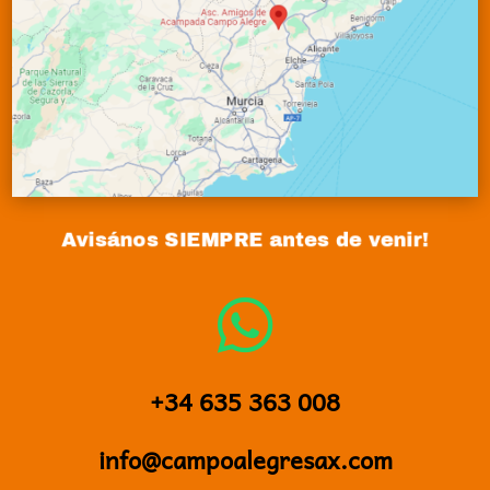
Avisános SIEMPRE antes de venir!

+34 635 363 008
info@campoalegresax.com